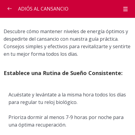
ADIÓS AL CANSANCIO
INFORMACIÓN IMPORTANTE
Descubre cómo mantener niveles de energía óptimos y
despedirte del cansancio con nuestra guía práctica.
1. Establece una Rutina de Sueño Consistente:
Consejos simples y efectivos para revitalizarte y sentirte
en tu mejor forma todos los días.
2. Alimentación Balanceada y Hidratación
3. Ejercicio Regular
Establece una Rutina de Sueño Consistente:
4. Gestiona el Estrés
5. Suplementos Naturales y Descanso Activo
Acuéstate y levántate a la misma hora todos los días
para regular tu reloj biológico.
ADIÓS AL CANSANCIO
Prioriza dormir al menos 7-9 horas por noche para
TESTIMONIOS
una óptima recuperación.