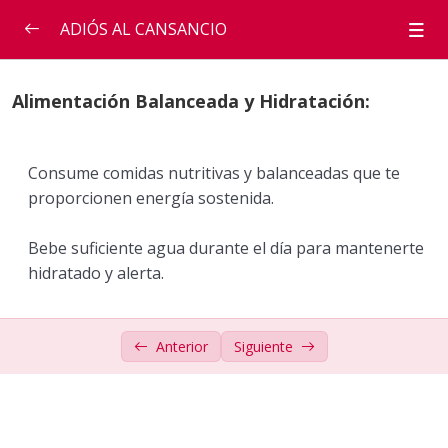
ADIÓS AL CANSANCIO
INFORMACIÓN IMPORTANTE
Alimentación Balanceada y Hidratación:
1. Establece una Rutina de Sueño Consistente:
Consume comidas nutritivas y balanceadas que te
2. Alimentación Balanceada y Hidratación
proporcionen energía sostenida.
3. Ejercicio Regular
Bebe suficiente agua durante el día para mantenerte
4. Gestiona el Estrés
hidratado y alerta.
5. Suplementos Naturales y Descanso Activo
Anterior
Siguiente
ADIÓS AL CANSANCIO
TESTIMONIOS